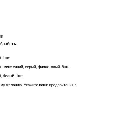
ки
бработка
. 1шт.
т: микс синий, серый, фиолетовый. 8шт.
, белый. 1шт.
ему желанию. Укажите ваши предпочтения в