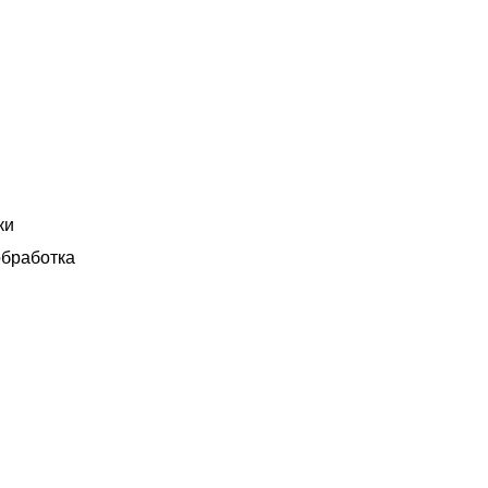
ки
бработка