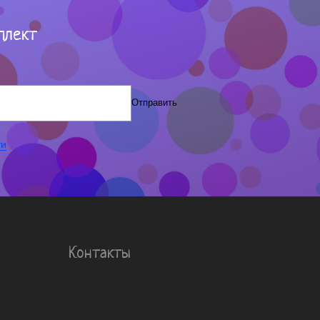
плект
Отправить
ти
Контакты