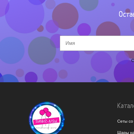
Оста
О
Катал
Сеты со
Шары на