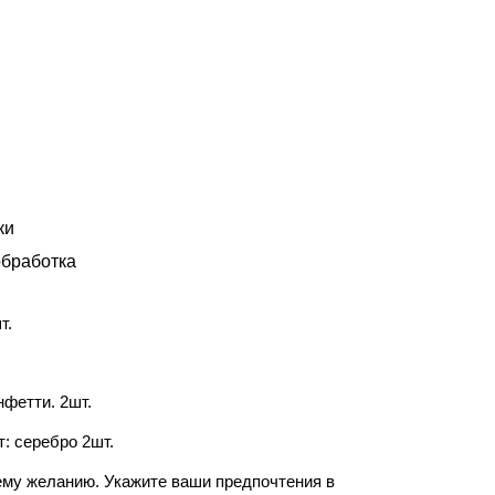
ки
бработка
т.
фетти. 2шт.
: серебро 2шт.
ему желанию. Укажите ваши предпочтения в