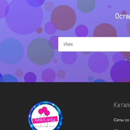
Оста
О
Катал
Сеты со