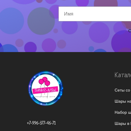
О
Катал
Сеты со
Шары на
Набор ш
+7-996-377-46-71
Шары в 