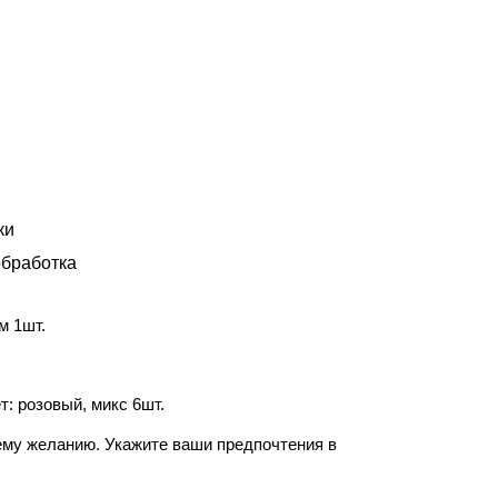
ки
бработка
м 1шт.
: розовый, микс 6шт.
ему желанию. Укажите ваши предпочтения в