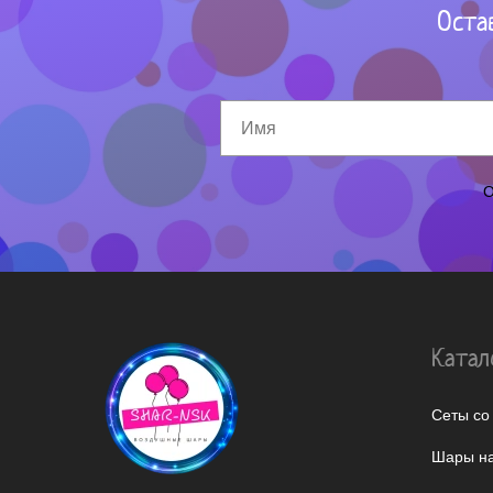
Оста
О
Катал
Сеты со
Шары на