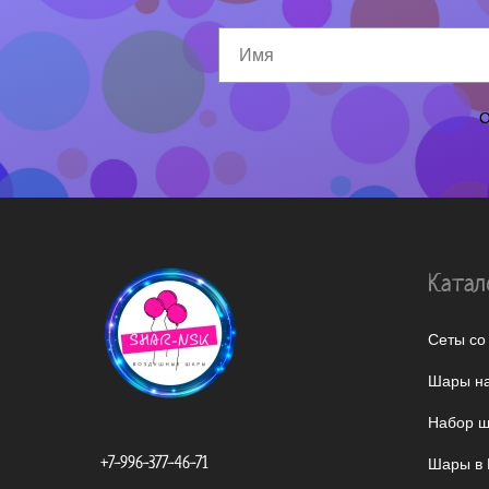
О
Катал
Сеты со
Шары на
Набор ш
+7-996-377-46-71
Шары в 