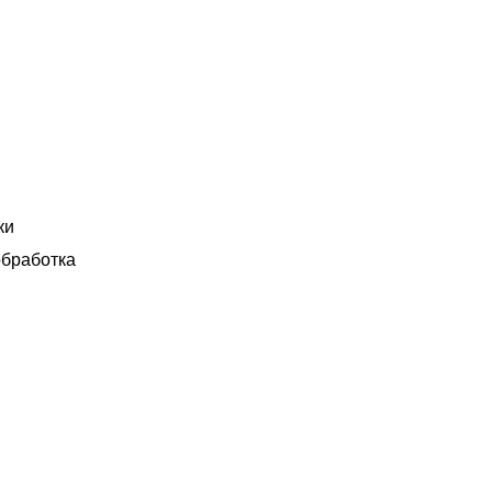
ки
бработка