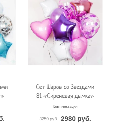
ами
Сет Шаров со Звездами
т»
81 «Сиреневая дымка»
Комплектация
б.
2980 руб.
3250 руб.