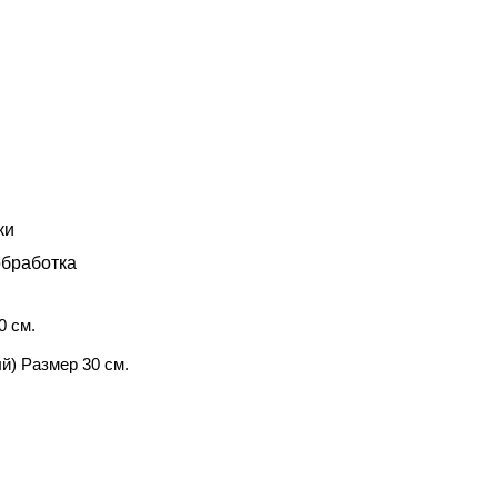
ки
бработка
0 см.
й) Размер 30 см.