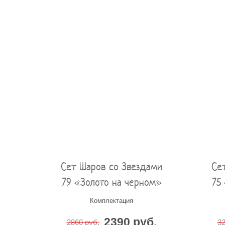
Сет Шаров со Звездами
Се
79 «Золото на черном»
75
Комплектация
2390 руб.
2860 руб.
32