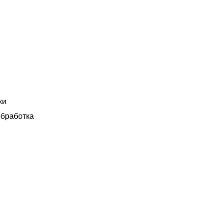
ки
бработка