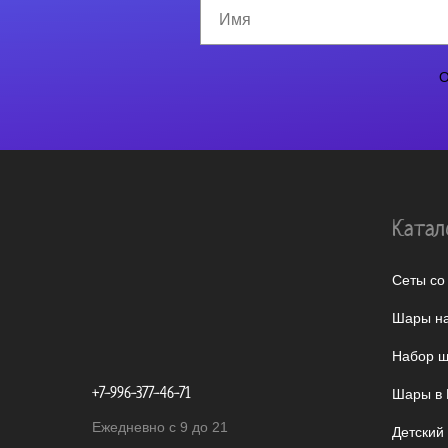
О
Катал
Сеты со
Шары на
Набор ш
+7-996-377-46-71
Шары в 
Ежедневно с 9 до 21
Детский