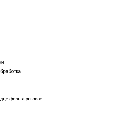
ки
бработка
рдце фольга розовое